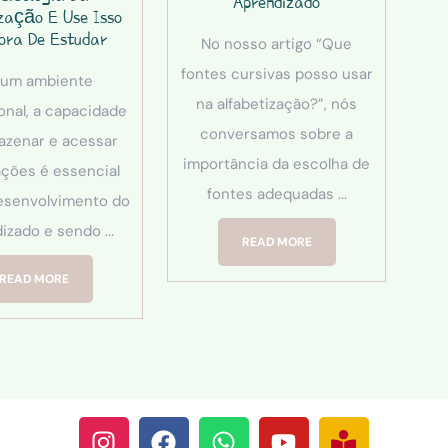
Aprendizado
zação E Use Isso
ora De Estudar
No nosso artigo “Que
fontes cursivas posso usar
 um ambiente
na alfabetização?”, nós
onal, a capacidade
conversamos sobre a
azenar e acessar
importância da escolha de
ações é essencial
fontes adequadas ...
esenvolvimento do
izado e sendo ...
READ MORE
READ MORE