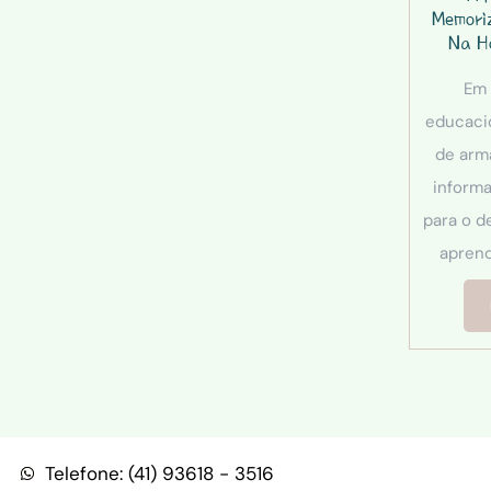
Memori
Na H
Em
educaci
de arm
inform
para o d
aprend
Telefone: (41) 93618 - 3516